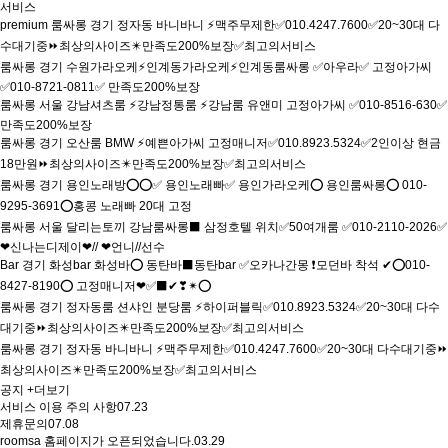
서비스
premium
룸싸롱
경기
정자동 바니바니 ⚡맥주무제한✅010.4247.7600✅20~30대 다
수대기중⏩최상의사이즈✴️만족도200%보장✅최고의서비스
룸싸롱
경기
수원가라오케⚡인계동가라오케⚡인계동룸싸롱 ✅아우라✅ 고정아가씨
✅010-8721-0811✅ 만족도200%보장
룸싸롱
서울
강남셔츠룸 ⚡강남정통룸 ⚡강남룸 유앤미 고정아가씨 ✅010-8516-630✅
만족도200%보장
룸싸롱
경기
오산룸 BMW ⚡예쁜아가씨 고정매니저✅010.8923.5324✅2인이상 현금
18만원⏩최상의사이즈✴️만족도200%보장✅최고의서비스
룸싸롱
경기
용인노래방⭕⭕✅ 용인노래빠✅ 용인가라오케⭕ 용인룸싸롱⭕ 010-
9295-3691⭕홍콩 노래빠 20대 고정
룸싸롱
서울
달리는토끼 강남룸싸롱⬛ 삼정호텔 위치✅50여개룸 ✅010-2110-2026✅
❤신나는디제이❤// ❤언니//선수
Bar
경기
화성bar 화성바⭕ 동탄바⬛동탄bar ✅오카나간몽 ❗모던바 착석 ✔⭕010-
8427-8190⭕ 고정매니저❤✅⬛✔❣✴⭕
룸싸롱
경기
정자동룸 션샤인 분당룸 ⚡하이퍼블릭✅010.8923.5324✅20~30대 다수
대기중⏩최상의사이즈✴️만족도200%보장✅최고의서비스
룸싸롱
경기
정자동 바니바니 ⚡맥주무제한✅010.4247.7600✅20~30대 다수대기중⏩
최상의사이즈✴️만족도200%보장✅최고의서비스
공지
+더보기
서비스 이용 주의 사항
07.23
제휴문의
07.08
roomsa 홈페이지가 오픈되었습니다.
03.29