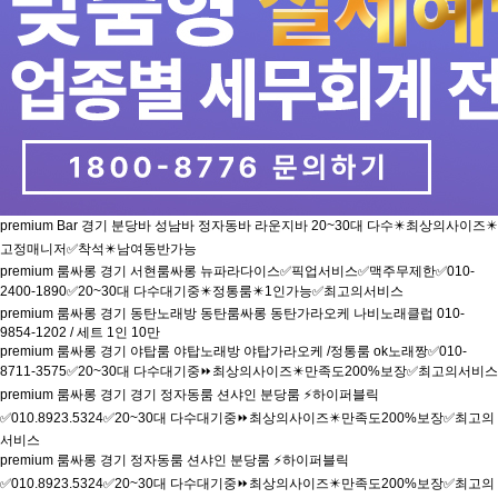
premium
Bar
경기
분당바 성남바 정자동바 라운지바 20~30대 다수✴️최상의사이즈✴️
고정매니저✅착석✴️남여동반가능
premium
룸싸롱
경기
서현룸싸롱 뉴파라다이스✅픽업서비스✅맥주무제한✅010-
2400-1890✅20~30대 다수대기중✴️정통룸✴️1인가능✅최고의서비스
premium
룸싸롱
경기
동탄노래방 동탄룸싸롱 동탄가라오케 나비노래클럽 010-
9854-1202 / 세트 1인 10만
premium
룸싸롱
경기
야탑룸 야탑노래방 야탑가라오케 /정통룸 ok노래짱✅010-
8711-3575✅20~30대 다수대기중⏩최상의사이즈✴️만족도200%보장✅최고의서비스
premium
룸싸롱
경기
경기 정자동룸 션샤인 분당룸 ⚡하이퍼블릭
✅010.8923.5324✅20~30대 다수대기중⏩최상의사이즈✴️만족도200%보장✅최고의
서비스
premium
룸싸롱
경기
정자동룸 션샤인 분당룸 ⚡하이퍼블릭
✅010.8923.5324✅20~30대 다수대기중⏩최상의사이즈✴️만족도200%보장✅최고의