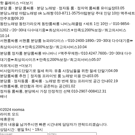
핫 플레이스
+더보기
분당 룸 · 분당 룸싸롱 · 분당 노래방 · 정자동 룸 · 정자역 룸싸롱 유이실장
03.05
분당노래방 야탑노래방 ok 노래짱 010-8711-3575야탑분당 주대 인당 10만 맥주세트
안주포함
09.20
동탄노래방 동탄가라오케 동탄룸싸롱 나비노래클럽 ⚡세트 1인 10만 ✅ 010-9854-
1202 ✅20~30대 다수대기중⏩최상의사이즈✴️만족도200%보장✅최고의서비스
10.14
서현룸싸롱 서현룸 분당룸 뉴파라다이스 ✅010-2400-1890✅20~30대 다수대기중⏩
최상의사이즈✴️만족도200%보장✅최고의서비스
10.04
분당룸 정자룸 분당룸싸롱 바니바니 ⚡맥주무제한✅010.4247.7600✅20~30대 다수
대기중⏩최상의사이즈✴️만족도200%보장✅최고의서비스
05.07
자유게시판
+더보기
비사업자카드단말기로 절세 하자. 유흥 사장님들을 위한 절세 단말기
04.09
분당룸싸롱 추천 │ 정자동 프라이빗 룸 노래방 이용 안내
03.05
분당룸 · 정자동룸 · 룸싸롱 · 노래방 한 번에 찾는 프라이빗 공간 안내
02.19
서현룸싸롱, 편안함과 격이 공존하는 공간
01.02
정자동 룸싸롱, 분당에서 가장 안정적인 선택 010-2907-0084
12.31
배너
©2024 roomsa
라이트 모드
제휴문의
문의 내용을 남겨주시면 빠른 시간내에 담당자가 연락드리겠습니다.
상담시간 : 평일 9시 ~ 19시