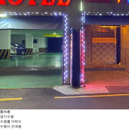
룸싸롱
경기
수원
수원룸 더하드
수원시 인계동