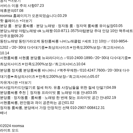
공지
+더보기
서비스 이용 주의 사항
07.23
제휴문의
07.08
roomsa 홈페이지가 오픈되었습니다.
03.29
핫 플레이스
+더보기
분당 룸 · 분당 룸싸롱 · 분당 노래방 · 정자동 룸 · 정자역 룸싸롱 유이실장
03.05
분당노래방 야탑노래방 ok 노래짱 010-8711-3575야탑분당 주대 인당 10만 맥주세트
안주포함
09.20
동탄노래방 동탄가라오케 동탄룸싸롱 나비노래클럽 ⚡세트 1인 10만 ✅ 010-9854-
1202 ✅20~30대 다수대기중⏩최상의사이즈✴️만족도200%보장✅최고의서비스
10.14
서현룸싸롱 서현룸 분당룸 뉴파라다이스 ✅010-2400-1890✅20~30대 다수대기중⏩
최상의사이즈✴️만족도200%보장✅최고의서비스
10.04
분당룸 정자룸 분당룸싸롱 바니바니 ⚡맥주무제한✅010.4247.7600✅20~30대 다수
대기중⏩최상의사이즈✴️만족도200%보장✅최고의서비스
05.07
자유게시판
+더보기
비사업자카드단말기로 절세 하자. 유흥 사장님들을 위한 절세 단말기
04.09
분당룸싸롱 추천 │ 정자동 프라이빗 룸 노래방 이용 안내
03.05
분당룸 · 정자동룸 · 룸싸롱 · 노래방 한 번에 찾는 프라이빗 공간 안내
02.19
서현룸싸롱, 편안함과 격이 공존하는 공간
01.02
정자동 룸싸롱, 분당에서 가장 안정적인 선택 010-2907-0084
12.31
배너
©2024 roomsa
라이트 모드