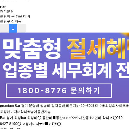
Bar
경기
분당
분당바 돔 라운지 바
분당구 정자동
1
premium
Bar
경기
분당바 성남바 정자동바 라운지바 20~30대 다수✴️최상의사이즈✴️
고정매니저✅착석✴️남여동반가능
Bar
경기
화성bar 화성바⭕ 동탄바⬛동탄bar ✅오카나간몽 ❗모던바 착석 ✔⭕010-
8427-8190⭕ 고정매니저❤✅⬛✔❣✴⭕