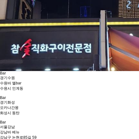
Bar
경기
수원
수원바 엘bar
수원시 인계동
Bar
경기
화성
오카나간몽
화성시 동탄
Bar
서울
강남
강남바 베뉴
강남구 논현로85길 59