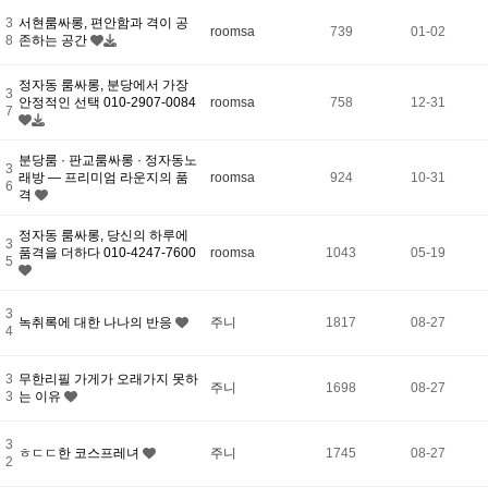
3
서현룸싸롱, 편안함과 격이 공
roomsa
739
01-02
8
존하는 공간
정자동 룸싸롱, 분당에서 가장
3
안정적인 선택 010-2907-0084
roomsa
758
12-31
7
분당룸 · 판교룸싸롱 · 정자동노
3
래방 — 프리미엄 라운지의 품
roomsa
924
10-31
6
격
정자동 룸싸롱, 당신의 하루에
3
품격을 더하다 010-4247-7600
roomsa
1043
05-19
5
3
녹취록에 대한 나나의 반응
주니
1817
08-27
4
3
무한리필 가게가 오래가지 못하
주니
1698
08-27
3
는 이유
3
ㅎㄷㄷ한 코스프레녀
주니
1745
08-27
2