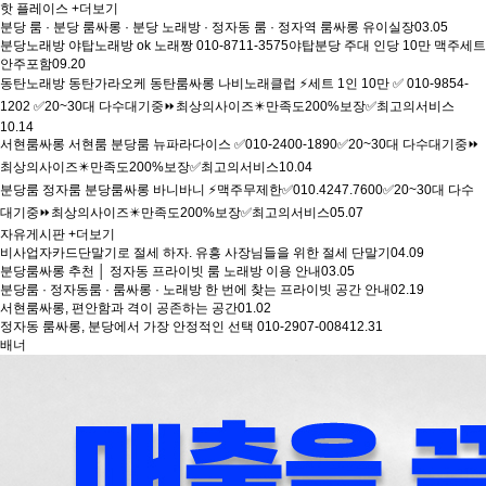
핫 플레이스
+더보기
분당 룸 · 분당 룸싸롱 · 분당 노래방 · 정자동 룸 · 정자역 룸싸롱 유이실장
03.05
분당노래방 야탑노래방 ok 노래짱 010-8711-3575야탑분당 주대 인당 10만 맥주세트
안주포함
09.20
동탄노래방 동탄가라오케 동탄룸싸롱 나비노래클럽 ⚡세트 1인 10만 ✅ 010-9854-
1202 ✅20~30대 다수대기중⏩최상의사이즈✴️만족도200%보장✅최고의서비스
10.14
서현룸싸롱 서현룸 분당룸 뉴파라다이스 ✅010-2400-1890✅20~30대 다수대기중⏩
최상의사이즈✴️만족도200%보장✅최고의서비스
10.04
분당룸 정자룸 분당룸싸롱 바니바니 ⚡맥주무제한✅010.4247.7600✅20~30대 다수
대기중⏩최상의사이즈✴️만족도200%보장✅최고의서비스
05.07
자유게시판
+더보기
비사업자카드단말기로 절세 하자. 유흥 사장님들을 위한 절세 단말기
04.09
분당룸싸롱 추천 │ 정자동 프라이빗 룸 노래방 이용 안내
03.05
분당룸 · 정자동룸 · 룸싸롱 · 노래방 한 번에 찾는 프라이빗 공간 안내
02.19
서현룸싸롱, 편안함과 격이 공존하는 공간
01.02
정자동 룸싸롱, 분당에서 가장 안정적인 선택 010-2907-0084
12.31
배너