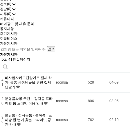
경북(0)
경남(0)
제주(0)
커뮤니티
배너광고 및 제휴 문의
공지사항
후기게시판
핫플레이스
자유게시판
자유게시판
Total 41건
1 페이지
비사업자카드단말기로 절세 하
4
자. 유흥 사장님들을 위한 절세
roomsa
528
04-09
1
단말기
4
분당룸싸롱 추천 │ 정자동 프라
roomsa
806
03-05
0
이빗 룸 노래방 이용 안내
분당룸 · 정자동룸 · 룸싸롱 · 노
3
래방 한 번에 찾는 프라이빗 공
roomsa
762
02-19
9
간 안내