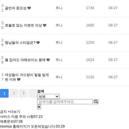
3
골반의 중요성
주니
1739
08-27
1
3
호불호 없는 이벤트 의상
주니
1665
08-27
0
2
형님들의 스타일은?
주니
1250
08-27
9
2
뭘 입어도 야해보이는 몸매
주니
1624
08-27
8
2
여성들이 겨드랑이 털을 밀게
주니
1216
08-27
7
된 이유
검색
2
3
1
공지
+더보기
서비스 이용 주의 사항
07.23
제휴문의
07.08
roomsa 홈페이지가 오픈되었습니다.
03.29