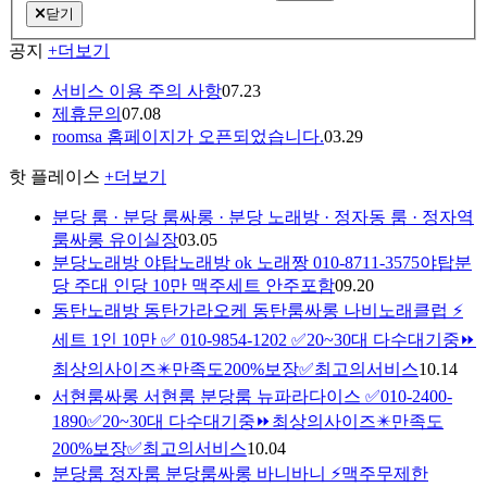
닫기
공지
+더보기
서비스 이용 주의 사항
07.23
제휴문의
07.08
roomsa 홈페이지가 오픈되었습니다.
03.29
핫 플레이스
+더보기
분당 룸 · 분당 룸싸롱 · 분당 노래방 · 정자동 룸 · 정자역
룸싸롱 유이실장
03.05
분당노래방 야탑노래방 ok 노래짱 010-8711-3575야탑분
당 주대 인당 10만 맥주세트 안주포함
09.20
동탄노래방 동탄가라오케 동탄룸싸롱 나비노래클럽 ⚡
세트 1인 10만 ✅ 010-9854-1202 ✅20~30대 다수대기중⏩
최상의사이즈✴️만족도200%보장✅최고의서비스
10.14
서현룸싸롱 서현룸 분당룸 뉴파라다이스 ✅010-2400-
1890✅20~30대 다수대기중⏩최상의사이즈✴️만족도
200%보장✅최고의서비스
10.04
분당룸 정자룸 분당룸싸롱 바니바니 ⚡맥주무제한