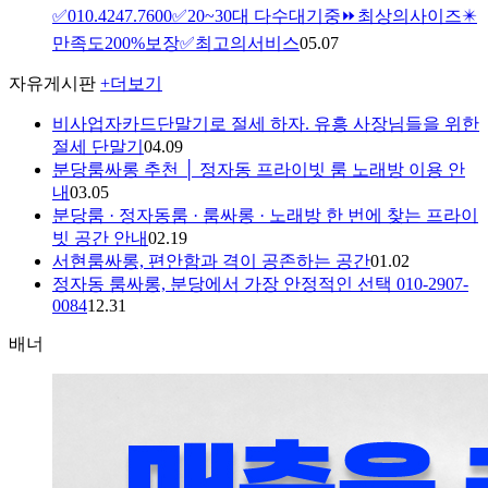
✅010.4247.7600✅20~30대 다수대기중⏩최상의사이즈✴️
만족도200%보장✅최고의서비스
05.07
자유게시판
+더보기
비사업자카드단말기로 절세 하자. 유흥 사장님들을 위한
절세 단말기
04.09
분당룸싸롱 추천 │ 정자동 프라이빗 룸 노래방 이용 안
내
03.05
분당룸 · 정자동룸 · 룸싸롱 · 노래방 한 번에 찾는 프라이
빗 공간 안내
02.19
서현룸싸롱, 편안함과 격이 공존하는 공간
01.02
정자동 룸싸롱, 분당에서 가장 안정적인 선택 010-2907-
0084
12.31
배너