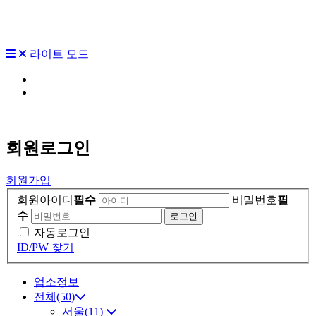
라이트 모드
회원
로그인
회원가입
회원아이디
필수
비밀번호
필
수
자동로그인
ID/PW 찾기
업소정보
전체(50)
서울(11)