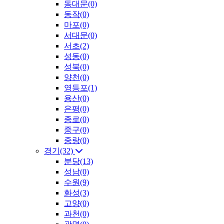
동대문(0)
동작(0)
마포(0)
서대문(0)
서초(2)
성동(0)
성북(0)
양천(0)
영등포(1)
용산(0)
은평(0)
종로(0)
중구(0)
중랑(0)
경기(32)
분당(13)
성남(0)
수원(9)
화성(3)
고양(0)
과천(0)