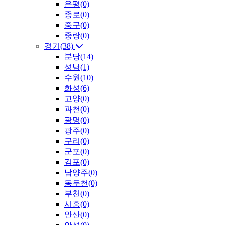
은평(0)
종로(0)
중구(0)
중랑(0)
경기(38)
분당(14)
성남(1)
수원(10)
화성(6)
고양(0)
과천(0)
광명(0)
광주(0)
구리(0)
군포(0)
김포(0)
남양주(0)
동두천(0)
부천(0)
시흥(0)
안산(0)