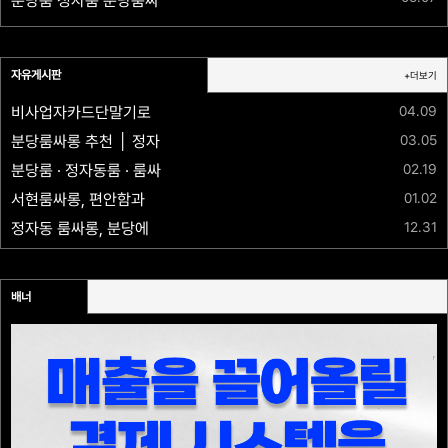
분당룸 정자룸 분당룸싸롱 바니바니 ⚡맥주무제한✅010.4247.7600✅20~30대 다수대기중⏩최상의사이즈✴️만족도200%보장✅최고의서비스
자유게시판
+더보기
04.09
비사업자카드단말기로 절세 하자. 유흥 사장님들을 위한 절세 단말기
03.05
분당룸싸롱 추천 │ 정자동 프라이빗 룸 노래방 이용 안내
02.19
분당룸 · 정자동룸 · 룸싸롱 · 노래방 한 번에 찾는 프라이빗 공간 안내
01.02
서현룸싸롱, 편안함과 격이 공존하는 공간
12.31
정자동 룸싸롱, 분당에서 가장 안정적인 선택 010-2907-0084
배너