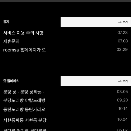
공지
+더보기
서비스 이용 주의 사항
07.23
제휴문의
07.08
03.29
roomsa 홈페이지가 오픈되었습니다.
핫 플레이스
+더보기
03.05
분당 룸 · 분당 룸싸롱 · 분당 노래방 · 정자동 룸 · 정자역 룸싸롱 유이실장
09.20
분당노래방 야탑노래방 ok 노래짱 010-8711-3575야탑분당 주대 인당 10만 맥주세트 안주포함
10.14
동탄노래방 동탄가라오케 동탄룸싸롱 나비노래클럽 ⚡세트 1인 10만 ✅ 010-9854-1202 ✅20~30대 다수대기중⏩최상의사이즈✴️만족도200%보장✅최고의서비스
10.04
서현룸싸롱 서현룸 분당룸 뉴파라다이스 ✅010-2400-1890✅20~30대 다수대기중⏩최상의사이즈✴️만족도200%보장✅최고의서비스
05.07