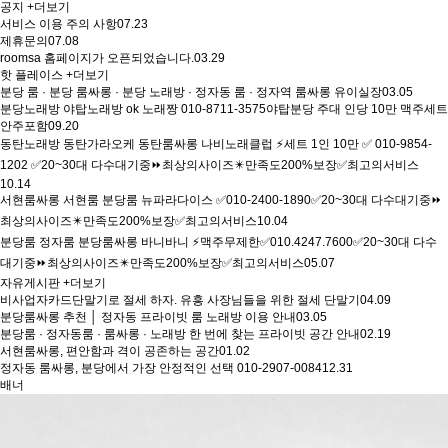
공지
+더보기
서비스 이용 주의 사항
07.23
제휴문의
07.08
roomsa 홈페이지가 오픈되었습니다.
03.29
핫 플레이스
+더보기
분당 룸 · 분당 룸싸롱 · 분당 노래방 · 정자동 룸 · 정자역 룸싸롱 유이실장
03.05
분당노래방 야탑노래방 ok 노래짱 010-8711-3575야탑분당 주대 인당 10만 맥주세트
안주포함
09.20
동탄노래방 동탄가라오케 동탄룸싸롱 나비노래클럽 ⚡세트 1인 10만 ✅ 010-9854-
1202 ✅20~30대 다수대기중⏩최상의사이즈✴️만족도200%보장✅최고의서비스
10.14
서현룸싸롱 서현룸 분당룸 뉴파라다이스 ✅010-2400-1890✅20~30대 다수대기중⏩
최상의사이즈✴️만족도200%보장✅최고의서비스
10.04
분당룸 정자룸 분당룸싸롱 바니바니 ⚡맥주무제한✅010.4247.7600✅20~30대 다수
대기중⏩최상의사이즈✴️만족도200%보장✅최고의서비스
05.07
자유게시판
+더보기
비사업자카드단말기로 절세 하자. 유흥 사장님들을 위한 절세 단말기
04.09
분당룸싸롱 추천 │ 정자동 프라이빗 룸 노래방 이용 안내
03.05
분당룸 · 정자동룸 · 룸싸롱 · 노래방 한 번에 찾는 프라이빗 공간 안내
02.19
서현룸싸롱, 편안함과 격이 공존하는 공간
01.02
정자동 룸싸롱, 분당에서 가장 안정적인 선택 010-2907-0084
12.31
배너