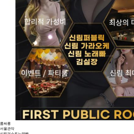
룸싸롱
서울
관악
신림퍼스트노래빠