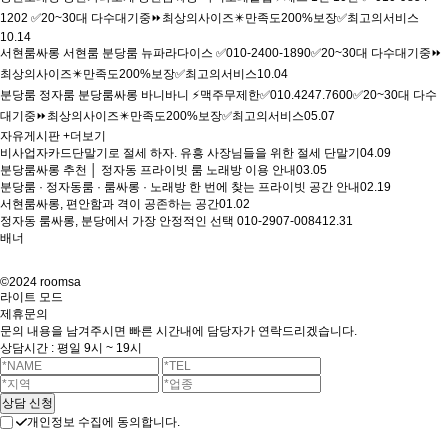
1202 ✅20~30대 다수대기중⏩최상의사이즈✴️만족도200%보장✅최고의서비스
10.14
서현룸싸롱 서현룸 분당룸 뉴파라다이스 ✅010-2400-1890✅20~30대 다수대기중⏩
최상의사이즈✴️만족도200%보장✅최고의서비스
10.04
분당룸 정자룸 분당룸싸롱 바니바니 ⚡맥주무제한✅010.4247.7600✅20~30대 다수
대기중⏩최상의사이즈✴️만족도200%보장✅최고의서비스
05.07
자유게시판
+더보기
비사업자카드단말기로 절세 하자. 유흥 사장님들을 위한 절세 단말기
04.09
분당룸싸롱 추천 │ 정자동 프라이빗 룸 노래방 이용 안내
03.05
분당룸 · 정자동룸 · 룸싸롱 · 노래방 한 번에 찾는 프라이빗 공간 안내
02.19
서현룸싸롱, 편안함과 격이 공존하는 공간
01.02
정자동 룸싸롱, 분당에서 가장 안정적인 선택 010-2907-0084
12.31
배너
©2024 roomsa
라이트 모드
제휴문의
문의 내용을 남겨주시면 빠른 시간내에 담당자가 연락드리겠습니다.
상담시간 : 평일 9시 ~ 19시
개인정보 수집에 동의합니다.