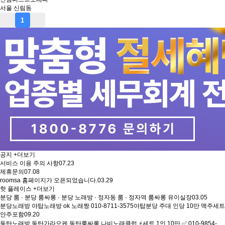
서울 신림동
1
공지
+더보기
서비스 이용 주의 사항
07.23
제휴문의
07.08
roomsa 홈페이지가 오픈되었습니다.
03.29
핫 플레이스
+더보기
분당 룸 · 분당 룸싸롱 · 분당 노래방 · 정자동 룸 · 정자역 룸싸롱 유이실장
03.05
분당노래방 야탑노래방 ok 노래짱 010-8711-3575야탑분당 주대 인당 10만 맥주세트
안주포함
09.20
동탄노래방 동탄가라오케 동탄룸싸롱 나비노래클럽 ⚡세트 1인 10만 ✅ 010-9854-