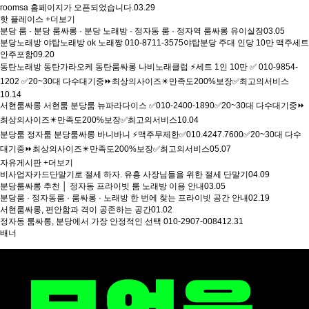
roomsa 홈페이지가 오픈되었습니다.
03.29
핫 플레이스
+더보기
분당 룸 · 분당 룸싸롱 · 분당 노래방 · 정자동 룸 · 정자역 룸싸롱 유이실장
03.05
분당노래방 야탑노래방 ok 노래짱 010-8711-3575야탑분당 주대 인당 10만 맥주세트
안주포함
09.20
동탄노래방 동탄가라오케 동탄룸싸롱 나비노래클럽 ⚡세트 1인 10만 ✅ 010-9854-
1202 ✅20~30대 다수대기중⏩최상의사이즈✴️만족도200%보장✅최고의서비스
10.14
서현룸싸롱 서현룸 분당룸 뉴파라다이스 ✅010-2400-1890✅20~30대 다수대기중⏩
최상의사이즈✴️만족도200%보장✅최고의서비스
10.04
분당룸 정자룸 분당룸싸롱 바니바니 ⚡맥주무제한✅010.4247.7600✅20~30대 다수
대기중⏩최상의사이즈✴️만족도200%보장✅최고의서비스
05.07
자유게시판
+더보기
비사업자카드단말기로 절세 하자. 유흥 사장님들을 위한 절세 단말기
04.09
분당룸싸롱 추천 │ 정자동 프라이빗 룸 노래방 이용 안내
03.05
분당룸 · 정자동룸 · 룸싸롱 · 노래방 한 번에 찾는 프라이빗 공간 안내
02.19
서현룸싸롱, 편안함과 격이 공존하는 공간
01.02
정자동 룸싸롱, 분당에서 가장 안정적인 선택 010-2907-0084
12.31
배너