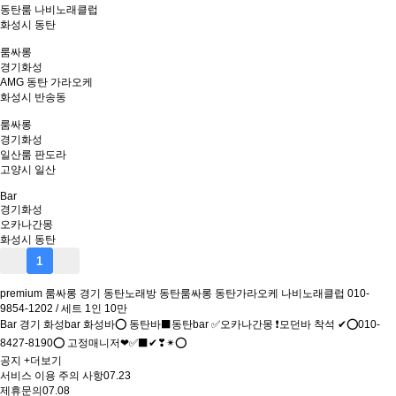
동탄룸 나비노래클럽
화성시 동탄
룸싸롱
경기
화성
AMG 동탄 가라오케
화성시 반송동
룸싸롱
경기
화성
일산룸 판도라
고양시 일산
Bar
경기
화성
오카나간몽
화성시 동탄
1
premium
룸싸롱
경기
동탄노래방 동탄룸싸롱 동탄가라오케 나비노래클럽 010-
9854-1202 / 세트 1인 10만
Bar
경기
화성bar 화성바⭕ 동탄바⬛동탄bar ✅오카나간몽 ❗모던바 착석 ✔⭕010-
8427-8190⭕ 고정매니저❤✅⬛✔❣✴⭕
공지
+더보기
서비스 이용 주의 사항
07.23
제휴문의
07.08