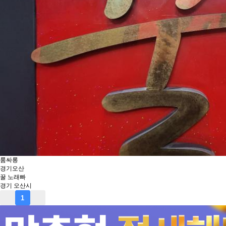
룸싸롱
경기
오산
꿀 노래빠
경기 오산시
1