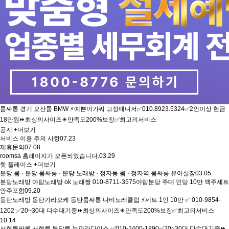
룸싸롱
경기
오산룸 BMW ⚡예쁜아가씨 고정매니저✅010.8923.5324✅2인이상 현금
18만원⏩최상의사이즈✴️만족도200%보장✅최고의서비스
공지
+더보기
서비스 이용 주의 사항
07.23
제휴문의
07.08
roomsa 홈페이지가 오픈되었습니다.
03.29
핫 플레이스
+더보기
분당 룸 · 분당 룸싸롱 · 분당 노래방 · 정자동 룸 · 정자역 룸싸롱 유이실장
03.05
분당노래방 야탑노래방 ok 노래짱 010-8711-3575야탑분당 주대 인당 10만 맥주세트
안주포함
09.20
동탄노래방 동탄가라오케 동탄룸싸롱 나비노래클럽 ⚡세트 1인 10만 ✅ 010-9854-
1202 ✅20~30대 다수대기중⏩최상의사이즈✴️만족도200%보장✅최고의서비스
10.14
서현룸싸롱 서현룸 분당룸 뉴파라다이스 ✅010-2400-1890✅20~30대 다수대기중⏩