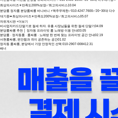
최상의사이즈✴️만족도200%보장✅최고의서비스
10.04
분당룸 정자룸 분당룸싸롱 바니바니 ⚡맥주무제한✅010.4247.7600✅20~30대 다수
대기중⏩최상의사이즈✴️만족도200%보장✅최고의서비스
05.07
자유게시판
+더보기
비사업자카드단말기로 절세 하자. 유흥 사장님들을 위한 절세 단말기
04.09
분당룸싸롱 추천 │ 정자동 프라이빗 룸 노래방 이용 안내
03.05
분당룸 · 정자동룸 · 룸싸롱 · 노래방 한 번에 찾는 프라이빗 공간 안내
02.19
서현룸싸롱, 편안함과 격이 공존하는 공간
01.02
정자동 룸싸롱, 분당에서 가장 안정적인 선택 010-2907-0084
12.31
배너