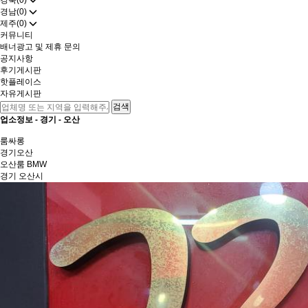
경북(0)
경남(0)
제주(0)
커뮤니티
배너광고 및 제휴 문의
공지사항
후기게시판
핫플레이스
자유게시판
업소정보 -
경기
-
오산
룸싸롱
경기
오산
오산룸 BMW
경기 오산시