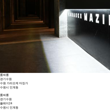
룸싸롱
경기
수원
수원 가라오케 마징가
수원시 인계동
룸싸롱
경기
수원
플레이24
수원시 인계동