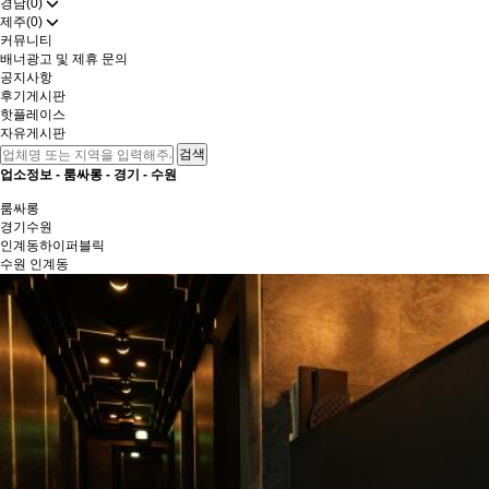
경남(0)
제주(0)
커뮤니티
배너광고 및 제휴 문의
공지사항
후기게시판
핫플레이스
자유게시판
업소정보 -
룸싸롱
-
경기
-
수원
룸싸롱
경기
수원
인계동하이퍼블릭
수원 인계동