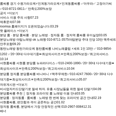
룸싸롱
경기
수원가라오케⚡인계동가라오케⚡인계동룸싸롱 ✅아우라✅ 고정아가씨
✅010-8721-0811✅ 만족도200%보장
공지
+더보기
서비스 이용 주의 사항
07.23
제휴문의
07.08
roomsa 홈페이지가 오픈되었습니다.
03.29
핫 플레이스
+더보기
분당 룸 · 분당 룸싸롱 · 분당 노래방 · 정자동 룸 · 정자역 룸싸롱 유이실장
03.05
분당노래방 야탑노래방 ok 노래짱 010-8711-3575야탑분당 주대 인당 10만 맥주세트
안주포함
09.20
동탄노래방 동탄가라오케 동탄룸싸롱 나비노래클럽 ⚡세트 1인 10만 ✅ 010-9854-
1202 ✅20~30대 다수대기중⏩최상의사이즈✴️만족도200%보장✅최고의서비스
10.14
서현룸싸롱 서현룸 분당룸 뉴파라다이스 ✅010-2400-1890✅20~30대 다수대기중⏩
최상의사이즈✴️만족도200%보장✅최고의서비스
10.04
분당룸 정자룸 분당룸싸롱 바니바니 ⚡맥주무제한✅010.4247.7600✅20~30대 다수
대기중⏩최상의사이즈✴️만족도200%보장✅최고의서비스
05.07
자유게시판
+더보기
비사업자카드단말기로 절세 하자. 유흥 사장님들을 위한 절세 단말기
04.09
분당룸싸롱 추천 │ 정자동 프라이빗 룸 노래방 이용 안내
03.05
분당룸 · 정자동룸 · 룸싸롱 · 노래방 한 번에 찾는 프라이빗 공간 안내
02.19
서현룸싸롱, 편안함과 격이 공존하는 공간
01.02
정자동 룸싸롱, 분당에서 가장 안정적인 선택 010-2907-0084
12.31
배너