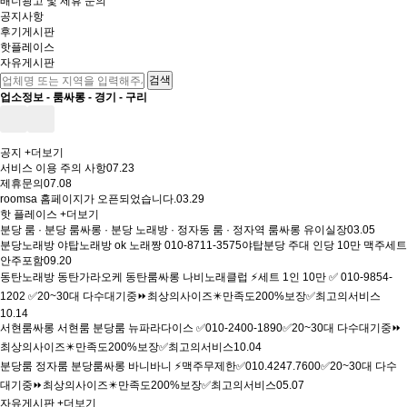
배너광고 및 제휴 문의
공지사항
후기게시판
핫플레이스
자유게시판
업소정보 -
룸싸롱
-
경기
-
구리
공지
+더보기
서비스 이용 주의 사항
07.23
제휴문의
07.08
roomsa 홈페이지가 오픈되었습니다.
03.29
핫 플레이스
+더보기
분당 룸 · 분당 룸싸롱 · 분당 노래방 · 정자동 룸 · 정자역 룸싸롱 유이실장
03.05
분당노래방 야탑노래방 ok 노래짱 010-8711-3575야탑분당 주대 인당 10만 맥주세트
안주포함
09.20
동탄노래방 동탄가라오케 동탄룸싸롱 나비노래클럽 ⚡세트 1인 10만 ✅ 010-9854-
1202 ✅20~30대 다수대기중⏩최상의사이즈✴️만족도200%보장✅최고의서비스
10.14
서현룸싸롱 서현룸 분당룸 뉴파라다이스 ✅010-2400-1890✅20~30대 다수대기중⏩
최상의사이즈✴️만족도200%보장✅최고의서비스
10.04
분당룸 정자룸 분당룸싸롱 바니바니 ⚡맥주무제한✅010.4247.7600✅20~30대 다수
대기중⏩최상의사이즈✴️만족도200%보장✅최고의서비스
05.07
자유게시판
+더보기