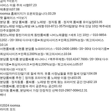
공지
+더보기
서비스 이용 주의 사항
07.23
제휴문의
07.08
roomsa 홈페이지가 오픈되었습니다.
03.29
핫 플레이스
+더보기
분당 룸 · 분당 룸싸롱 · 분당 노래방 · 정자동 룸 · 정자역 룸싸롱 유이실장
03.05
분당노래방 야탑노래방 ok 노래짱 010-8711-3575야탑분당 주대 인당 10만 맥주세트
안주포함
09.20
동탄노래방 동탄가라오케 동탄룸싸롱 나비노래클럽 ⚡세트 1인 10만 ✅ 010-9854-
1202 ✅20~30대 다수대기중⏩최상의사이즈✴️만족도200%보장✅최고의서비스
10.14
서현룸싸롱 서현룸 분당룸 뉴파라다이스 ✅010-2400-1890✅20~30대 다수대기중⏩
최상의사이즈✴️만족도200%보장✅최고의서비스
10.04
분당룸 정자룸 분당룸싸롱 바니바니 ⚡맥주무제한✅010.4247.7600✅20~30대 다수
대기중⏩최상의사이즈✴️만족도200%보장✅최고의서비스
05.07
자유게시판
+더보기
비사업자카드단말기로 절세 하자. 유흥 사장님들을 위한 절세 단말기
04.09
분당룸싸롱 추천 │ 정자동 프라이빗 룸 노래방 이용 안내
03.05
분당룸 · 정자동룸 · 룸싸롱 · 노래방 한 번에 찾는 프라이빗 공간 안내
02.19
서현룸싸롱, 편안함과 격이 공존하는 공간
01.02
정자동 룸싸롱, 분당에서 가장 안정적인 선택 010-2907-0084
12.31
배너
©2024 roomsa
라이트 모드