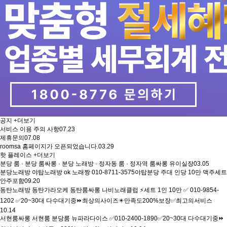
공지
+더보기
서비스 이용 주의 사항
07.23
제휴문의
07.08
roomsa 홈페이지가 오픈되었습니다.
03.29
핫 플레이스
+더보기
분당 룸 · 분당 룸싸롱 · 분당 노래방 · 정자동 룸 · 정자역 룸싸롱 유이실장
03.05
분당노래방 야탑노래방 ok 노래짱 010-8711-3575야탑분당 주대 인당 10만 맥주세트
안주포함
09.20
동탄노래방 동탄가라오케 동탄룸싸롱 나비노래클럽 ⚡세트 1인 10만 ✅ 010-9854-
1202 ✅20~30대 다수대기중⏩최상의사이즈✴️만족도200%보장✅최고의서비스
10.14
서현룸싸롱 서현룸 분당룸 뉴파라다이스 ✅010-2400-1890✅20~30대 다수대기중⏩