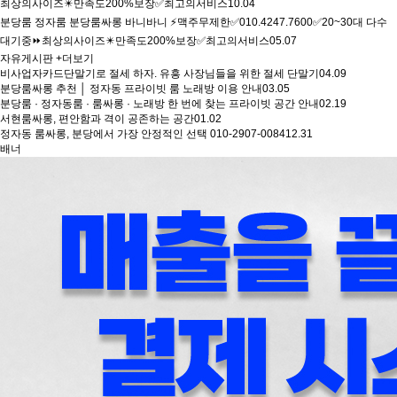
최상의사이즈✴️만족도200%보장✅최고의서비스
10.04
분당룸 정자룸 분당룸싸롱 바니바니 ⚡맥주무제한✅010.4247.7600✅20~30대 다수
대기중⏩최상의사이즈✴️만족도200%보장✅최고의서비스
05.07
자유게시판
+더보기
비사업자카드단말기로 절세 하자. 유흥 사장님들을 위한 절세 단말기
04.09
분당룸싸롱 추천 │ 정자동 프라이빗 룸 노래방 이용 안내
03.05
분당룸 · 정자동룸 · 룸싸롱 · 노래방 한 번에 찾는 프라이빗 공간 안내
02.19
서현룸싸롱, 편안함과 격이 공존하는 공간
01.02
정자동 룸싸롱, 분당에서 가장 안정적인 선택 010-2907-0084
12.31
배너