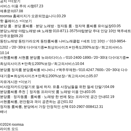
공지
+더보기
서비스 이용 주의 사항
07.23
제휴문의
07.08
roomsa 홈페이지가 오픈되었습니다.
03.29
핫 플레이스
+더보기
분당 룸 · 분당 룸싸롱 · 분당 노래방 · 정자동 룸 · 정자역 룸싸롱 유이실장
03.05
분당노래방 야탑노래방 ok 노래짱 010-8711-3575야탑분당 주대 인당 10만 맥주세트
안주포함
09.20
동탄노래방 동탄가라오케 동탄룸싸롱 나비노래클럽 ⚡세트 1인 10만 ✅ 010-9854-
1202 ✅20~30대 다수대기중⏩최상의사이즈✴️만족도200%보장✅최고의서비스
10.14
서현룸싸롱 서현룸 분당룸 뉴파라다이스 ✅010-2400-1890✅20~30대 다수대기중⏩
최상의사이즈✴️만족도200%보장✅최고의서비스
10.04
분당룸 정자룸 분당룸싸롱 바니바니 ⚡맥주무제한✅010.4247.7600✅20~30대 다수
대기중⏩최상의사이즈✴️만족도200%보장✅최고의서비스
05.07
자유게시판
+더보기
비사업자카드단말기로 절세 하자. 유흥 사장님들을 위한 절세 단말기
04.09
분당룸싸롱 추천 │ 정자동 프라이빗 룸 노래방 이용 안내
03.05
분당룸 · 정자동룸 · 룸싸롱 · 노래방 한 번에 찾는 프라이빗 공간 안내
02.19
서현룸싸롱, 편안함과 격이 공존하는 공간
01.02
정자동 룸싸롱, 분당에서 가장 안정적인 선택 010-2907-0084
12.31
배너
©2024 roomsa
라이트 모드