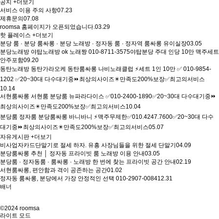
공지
+더보기
서비스 이용 주의 사항
07.23
제휴문의
07.08
roomsa 홈페이지가 오픈되었습니다.
03.29
핫 플레이스
+더보기
분당 룸 · 분당 룸싸롱 · 분당 노래방 · 정자동 룸 · 정자역 룸싸롱 유이실장
03.05
분당노래방 야탑노래방 ok 노래짱 010-8711-3575야탑분당 주대 인당 10만 맥주세트
안주포함
09.20
동탄노래방 동탄가라오케 동탄룸싸롱 나비노래클럽 ⚡세트 1인 10만 ✅ 010-9854-
1202 ✅20~30대 다수대기중⏩최상의사이즈✴️만족도200%보장✅최고의서비스
10.14
서현룸싸롱 서현룸 분당룸 뉴파라다이스 ✅010-2400-1890✅20~30대 다수대기중⏩
최상의사이즈✴️만족도200%보장✅최고의서비스
10.04
분당룸 정자룸 분당룸싸롱 바니바니 ⚡맥주무제한✅010.4247.7600✅20~30대 다수
대기중⏩최상의사이즈✴️만족도200%보장✅최고의서비스
05.07
자유게시판
+더보기
비사업자카드단말기로 절세 하자. 유흥 사장님들을 위한 절세 단말기
04.09
분당룸싸롱 추천 │ 정자동 프라이빗 룸 노래방 이용 안내
03.05
분당룸 · 정자동룸 · 룸싸롱 · 노래방 한 번에 찾는 프라이빗 공간 안내
02.19
서현룸싸롱, 편안함과 격이 공존하는 공간
01.02
정자동 룸싸롱, 분당에서 가장 안정적인 선택 010-2907-0084
12.31
배너
©2024 roomsa
라이트 모드