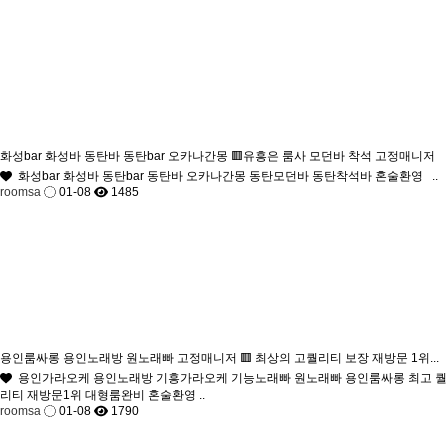
화성bar 화성바 동탄바 동탄bar 오카나간몽 🟥유흥은 룸사 모던바 착석 고정매니저
화성bar 화성바 동탄bar 동탄바 오카나간몽 동탄모던바 동탄착석바 혼술환영 ..
roomsa
01-08
1485
용인룸싸롱 용인노래방 원노래빠 고정매니저 🟥 최상의 고퀄리티 보장 재방문 1위...
용인가라오케 용인노래방 기흥가라오케 기능노래빠 원노래빠 용인룸싸롱 최고 퀄
리티 재방문1위 대형룸완비 혼술환영 ..
roomsa
01-08
1790