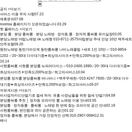
공지
+더보기
서비스 이용 주의 사항
07.23
제휴문의
07.08
roomsa 홈페이지가 오픈되었습니다.
03.29
핫 플레이스
+더보기
분당 룸 · 분당 룸싸롱 · 분당 노래방 · 정자동 룸 · 정자역 룸싸롱 유이실장
03.05
분당노래방 야탑노래방 ok 노래짱 010-8711-3575야탑분당 주대 인당 10만 맥주세트
안주포함
09.20
동탄노래방 동탄가라오케 동탄룸싸롱 나비노래클럽 ⚡세트 1인 10만 ✅ 010-9854-
1202 ✅20~30대 다수대기중⏩최상의사이즈✴️만족도200%보장✅최고의서비스
10.14
서현룸싸롱 서현룸 분당룸 뉴파라다이스 ✅010-2400-1890✅20~30대 다수대기중⏩
최상의사이즈✴️만족도200%보장✅최고의서비스
10.04
분당룸 정자룸 분당룸싸롱 바니바니 ⚡맥주무제한✅010.4247.7600✅20~30대 다수
대기중⏩최상의사이즈✴️만족도200%보장✅최고의서비스
05.07
자유게시판
+더보기
비사업자카드단말기로 절세 하자. 유흥 사장님들을 위한 절세 단말기
04.09
분당룸싸롱 추천 │ 정자동 프라이빗 룸 노래방 이용 안내
03.05
분당룸 · 정자동룸 · 룸싸롱 · 노래방 한 번에 찾는 프라이빗 공간 안내
02.19
서현룸싸롱, 편안함과 격이 공존하는 공간
01.02
정자동 룸싸롱, 분당에서 가장 안정적인 선택 010-2907-0084
12.31
배너