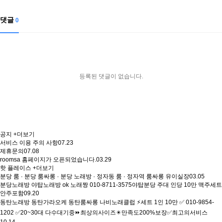
댓글
0
등록된 댓글이 없습니다.
공지
+더보기
서비스 이용 주의 사항
07.23
제휴문의
07.08
roomsa 홈페이지가 오픈되었습니다.
03.29
핫 플레이스
+더보기
분당 룸 · 분당 룸싸롱 · 분당 노래방 · 정자동 룸 · 정자역 룸싸롱 유이실장
03.05
분당노래방 야탑노래방 ok 노래짱 010-8711-3575야탑분당 주대 인당 10만 맥주세트
안주포함
09.20
동탄노래방 동탄가라오케 동탄룸싸롱 나비노래클럽 ⚡세트 1인 10만 ✅ 010-9854-
1202 ✅20~30대 다수대기중⏩최상의사이즈✴️만족도200%보장✅최고의서비스
10.14