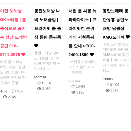
야탑 노래방
동탄노래방 나
서현 룸 싸롱 뉴
동탄노래빠 동
OK노래짱 | 룸
비 노래클럽 |
파라다이스 | 프
탄유흥 동탄노
중심으로 즐기
프라이빗 룸 중
라이빗한 분위
래방 남광장
는 성남 노래방
심 동탄 룸싸롱
기의 서현룸싸
AMG노래빠
동탄노래방 동탄
공간 010-
롱 안내 ✅010-
가라오케 동탄룸
동탄노래방 나비
8711-3575
2400-1890
AMG노래빠 동탄
노래클럽 프라이
유흥 1티어 가라오
야탑 룸 노래방
서현룸 뉴파라다
빗한 분위기의 동
케 저렴한 주대비
OK노래짱 | 성남
이스 차분하고 프
탄 대표 노..
용 ..
노래방 정보 OK
라이빗한..
roomsa
노래짱은야탑 인
roomsa
roomsa
근에서 운영..
10-14
01-09
10-04
3163
2582
주니
09-20
3190
2745