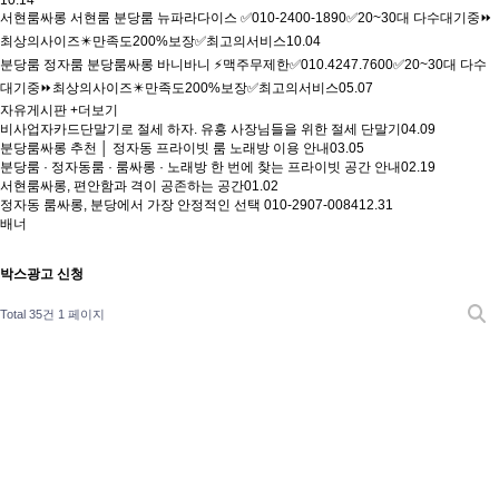
서현룸싸롱 서현룸 분당룸 뉴파라다이스 ✅010-2400-1890✅20~30대 다수대기중⏩
최상의사이즈✴️만족도200%보장✅최고의서비스
10.04
분당룸 정자룸 분당룸싸롱 바니바니 ⚡맥주무제한✅010.4247.7600✅20~30대 다수
대기중⏩최상의사이즈✴️만족도200%보장✅최고의서비스
05.07
자유게시판
+더보기
비사업자카드단말기로 절세 하자. 유흥 사장님들을 위한 절세 단말기
04.09
분당룸싸롱 추천 │ 정자동 프라이빗 룸 노래방 이용 안내
03.05
분당룸 · 정자동룸 · 룸싸롱 · 노래방 한 번에 찾는 프라이빗 공간 안내
02.19
서현룸싸롱, 편안함과 격이 공존하는 공간
01.02
정자동 룸싸롱, 분당에서 가장 안정적인 선택 010-2907-0084
12.31
배너
박스광고 신청
Total 35건
1 페이지