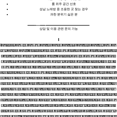
룸 위주 공간 선호
성남 노래방 중 조용한 곳 찾는 경우
과한 분위기 싫은 분
📞
문의 : 010-8711-3575
상담 및 이용 관련 문의 가능
강남가라오케,강남룸싸롱,강남룸살롱,강남노래방,강남유흥,강남노래주점,강남노래타운,강남노래빠,강남룸,강남
퍼블릭,강남셔츠룸,강남bar, 송파가라오케,송파룸싸롱,송파룸살롱,송파노래방,송파유흥,송파노래주점,송파노래타
운,송파노래빠,송파룸,송파퍼블릭,송파셔츠룸,송파bar, 분당가라오케,분당룸싸롱,분당룸살롱,분당노래방,분당유
흥,분당노래주점,분당노래타운,분당노래빠,분당룸,분당퍼블릭,분당셔츠룸,분당bar, 수원가라오케,수원룸싸롱,수
원룸살롱,수원노래방,수원유흥,수원노래주점,수원노래타운,수원노래빠,수원룸,수원퍼블릭,수원셔츠룸,수원bar,
인계동가라오케,인계동룸싸롱,인계동룸살롱,인계동노래방,인계동유흥,인계동노래주점,인계동노래타운,인계동노
래빠,인계동룸,인계동퍼블릭,인계동셔츠룸,인계동bar, 정자동가라오케,정자동룸싸롱,정자동룸살롱,정자동노래방,
정자동유흥,정자동노래주점,정자동노래타운,정자동노래빠,정자동룸,정자동퍼블릭,정자동셔츠룸,정자동bar, 야탑
가라오케,야탑룸싸롱,야탑룸살롱,야탑노래방,야탑유흥,야탑노래주점,야탑노래타운,야탑노래빠,야탑룸,야탑퍼블
릭,야탑셔츠룸,야탑bar, 의정부가라오케,의정부룸싸롱,의정부룸살롱,의정부노래방,의정부유흥,의정부노래주점,의
정부노래타운,의정부노래빠,의정부룸,의정부퍼블릭,의정부셔츠룸,의정부bar, 부천가라오케,부천룸싸롱,부천룸살
롱,부천노래방,부천유흥,부천노래주점,부천노래타운,부천노래빠,부천룸,부천퍼블릭,부천셔츠룸,부천bar, 동탄가
라오케,동탄룸싸롱,동탄룸살롱,동탄노래방,동탄유흥,동탄노래주점,동탄노래타운,동탄노래빠,동탄룸,동탄퍼블릭,
동탄셔츠룸,동탄bar, 화성가라오케,화성룸싸롱,화성룸살롱,화성노래방,화성유흥,화성노래주점,화성노래타운,화성