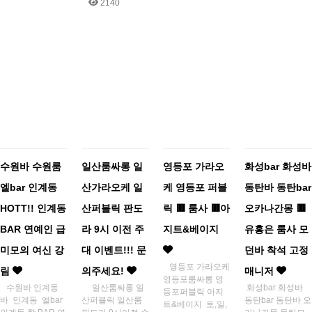
2140
수원바 수원룸
일산룸싸롱 일
영등포 가라오
화성bar 화성바
엘bar 인계동
산가라오케 일
케 영등포 퍼블
동탄바 동탄bar
HOTT!! 인계동
산퍼블릭 판도
릭 🟥 룸사 🟥아
오카나간몽 🟥
BAR 연예인 급
라 9시 이전 주
지트&베이지
유흥은 룸사 모
미모의 여신 강
대 이벤트!!! 문
던바 착석 고정
영등포 가라오케
림
의주세요!
매니저
영등포룸싸롱 영
수원바 인계동
일산룸싸롱 일
화성bar 화성바
등포퍼블릭 아지
바 인계동 엘bar
산퍼블릭 일산룸
동탄bar 동탄바 오
트&베이지 토,일,