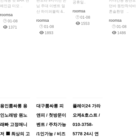
인계동 핫 BAR 연
판도라 9시이전 손
카나간몽 동탄모
공휴일..
예인급 미모 ..
님 주대 이벤트 일
던바 동탄착석바
roomsa
산 하이퍼블릭 &..
혼술환영 ..
roomsa
01-08
roomsa
roomsa
01-08
1553
01-08
01-08
1371
1893
1486
용인룸싸롱 용
대구룸싸롱 피
플레이24 가라
인노래방 원노
앤피 / 첫방문이
오케&호스트 /
래빠 고정매니
벤트 / 주차가능
010-3758-
저 🟥 최상의 고
/1인가능 / 비즈
5778 24시 연