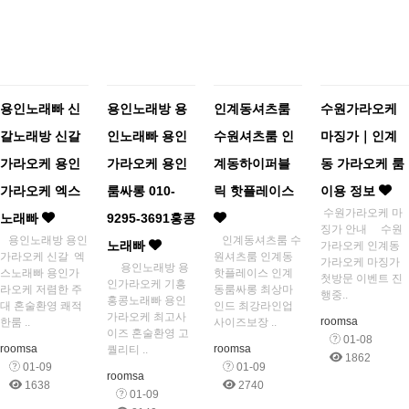
용인노래빠 신
용인노래방 용
인계동셔츠룸
수원가라오케
갈노래방 신갈
인노래빠 용인
수원셔츠룸 인
마징가｜인계
가라오케 용인
가라오케 용인
계동하이퍼블
동 가라오케 룸
가라오케 엑스
룸싸롱 010-
릭 핫플레이스
이용 정보
수원가라오케 마
노래빠
9295-3691홍콩
징가 안내 수원
용인노래방 용인
인계동셔츠룸 수
노래빠
가라오케 인계동
가라오케 신갈 엑
원셔츠룸 인계동
가라오케 마징가
용인노래방 용
스노래빠 용인가
핫플레이스 인계
첫방문 이벤트 진
인가라오케 기흥
라오케 저렴한 주
동룸싸롱 최상마
행중..
홍콩노래빠 용인
대 혼술환영 쾌적
인드 최강라인업
가라오케 최고사
roomsa
한룸 ..
사이즈보장 ..
이즈 혼술환영 고
01-08
roomsa
roomsa
퀄리티 ..
1862
01-09
01-09
roomsa
1638
2740
01-09