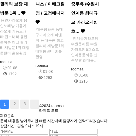
퀄리티 보장 재
니스 / 아베크환
중무휴 /수원시
방문 1위...
영 / 고정매니저
인계동 최대규
용인가라오케 용
모 가라오케&
인노래방 기흥가
대구룸싸롱 동대
호…
라오케 기능노래
구가라오케 피앤
빠 원노래빠 용인
인계동가라오케
피 동대구룸 최고
룸싸롱 최고 퀄리
수원룸싸롱 수원
퀄리티 재방문1위
티 재방문1위 대형
가라오케&호스트
대형룸완비 혼술
룸완비 혼술환영 ..
인계동룸싸롱 연
환영 ..
중무휴 최대규..
roomsa
roomsa
01-08
roomsa
01-08
1792
01-08
1293
1215
2
3
1
©2024 roomsa
라이트 모드
제휴문의
문의 내용을 남겨주시면 빠른 시간내에 담당자가 연락드리겠습니다.
상담시간 : 평일 9시 ~ 19시