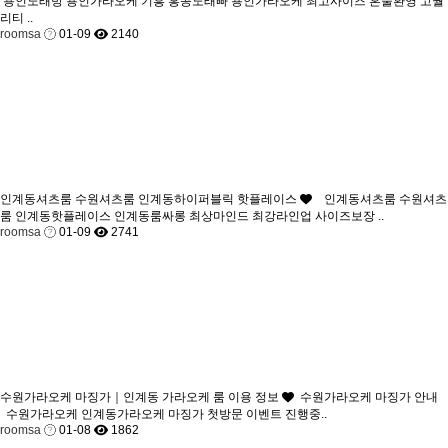
용인노래방 용인가라오케 기흥 홍콩노래빠 용인가라오케 최고사이즈 혼술환영 고퀄
리티 ..
roomsa
01-09
2140
인계동셔츠룸 수원셔츠룸 인계동하이퍼블릭 핫플레이스
인계동셔츠룸 수원셔츠
룸 인계동핫플레이스 인계동룸싸롱 최상마인드 최강라인업 사이즈보장 ..
roomsa
01-09
2741
수원가라오케 마징가｜인계동 가라오케 룸 이용 정보
수원가라오케 마징가 안내
수원가라오케 인계동가라오케 마징가 첫방문 이벤트 진행중..
roomsa
01-08
1862