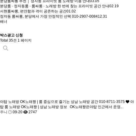
분당룸싸롱 추천 │ 정자동 프라이빗 룸 노래방 이용 안내
03.05
분당룸 · 정자동룸 · 룸싸롱 · 노래방 한 번에 찾는 프라이빗 공간 안내
02.19
서현룸싸롱, 편안함과 격이 공존하는 공간
01.02
정자동 룸싸롱, 분당에서 가장 안정적인 선택 010-2907-0084
12.31
배너
박스광고 신청
Total 35건
1 페이지
야탑 노래방 OK노래짱 | 룸 중심으로 즐기는 성남 노래방 공간 010-8711-3575
야
탑 룸 노래방 OK노래짱 | 성남 노래방 정보 OK노래짱은야탑 인근에서 운영..
주니
09-20
2747