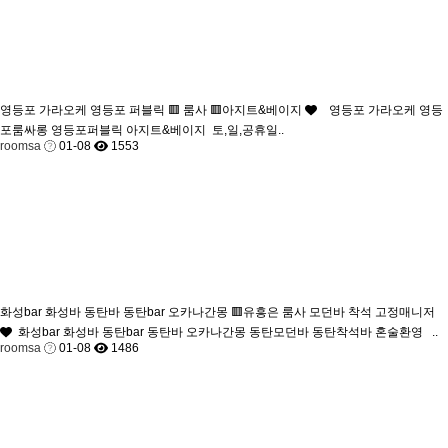
영등포 가라오케 영등포 퍼블릭 🟥 룸사 🟥아지트&베이지
영등포 가라오케 영등
포룸싸롱 영등포퍼블릭 아지트&베이지 토,일,공휴일..
roomsa
01-08
1553
화성bar 화성바 동탄바 동탄bar 오카나간몽 🟥유흥은 룸사 모던바 착석 고정매니저
화성bar 화성바 동탄bar 동탄바 오카나간몽 동탄모던바 동탄착석바 혼술환영 ..
roomsa
01-08
1486