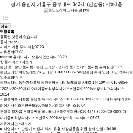
경기 용인시 기흥구 중부대로 343-1 (신갈동) 지하1층
댓글
0
댓글목록
등록된 댓글이 없습니다.
공지
+더보기
서비스 이용 주의 사항
07.23
제휴문의
07.08
roomsa 홈페이지가 오픈되었습니다.
03.29
핫 플레이스
+더보기
분당 룸 · 분당 룸싸롱 · 분당 노래방 · 정자동 룸 · 정자역 룸싸롱 유이실장
03.05
분당노래방 야탑노래방 ok 노래짱 010-8711-3575야탑분당 주대 인당 10만 맥주세트
안주포함
09.20
동탄노래방 동탄가라오케 동탄룸싸롱 나비노래클럽 ⚡세트 1인 10만 ✅ 010-9854-
1202 ✅20~30대 다수대기중⏩최상의사이즈✴️만족도200%보장✅최고의서비스
10.14
서현룸싸롱 서현룸 분당룸 뉴파라다이스 ✅010-2400-1890✅20~30대 다수대기중⏩
최상의사이즈✴️만족도200%보장✅최고의서비스
10.04
분당룸 정자룸 분당룸싸롱 바니바니 ⚡맥주무제한✅010.4247.7600✅20~30대 다수
대기중⏩최상의사이즈✴️만족도200%보장✅최고의서비스
05.07
자유게시판
+더보기
비사업자카드단말기로 절세 하자. 유흥 사장님들을 위한 절세 단말기
04.09