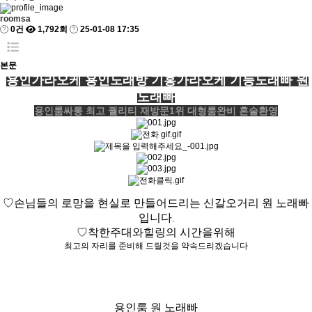
roomsa
0건
1,792회
25-01-08 17:35
본문
용인가라오케 용인노래방 기흥가라오케 기능노래빠 원
노래빠
용인룸싸롱 최고 퀄리티 재방문1위 대형룸완비 혼술환영
♡손님들의 로망을 현실로 만들어드리는 신갈오거리 원 노래빠
입니다.
♡착한주대와힐링의 시간을위해
최고의 자리를 준비해 드릴것을 약속드리겠습니다
용인룸 원 노래빠