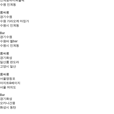
인계동하이퍼블릭
수원 인계동
룸싸롱
경기
수원
수원 가라오케 마징가
수원시 인계동
Bar
경기
수원
수원바 엘bar
수원시 인계동
룸싸롱
경기
화성
일산룸 판도라
고양시 일산
룸싸롱
서울
영등포
아지트&베이지
서울 여의도
Bar
경기
화성
오카나간몽
화성시 동탄