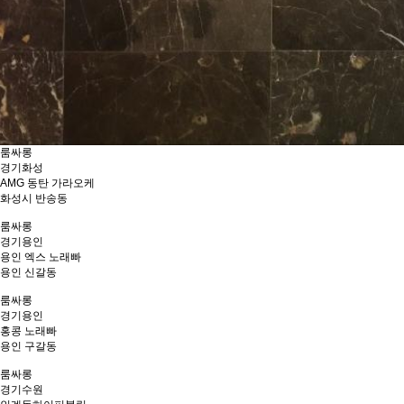
룸싸롱
경기
화성
AMG 동탄 가라오케
화성시 반송동
룸싸롱
경기
용인
용인 엑스 노래빠
용인 신갈동
룸싸롱
경기
용인
홍콩 노래빠
용인 구갈동
룸싸롱
경기
수원