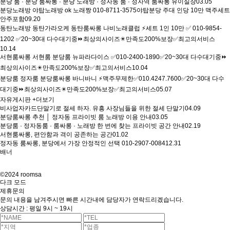
분당 룸 · 분당 룸싸롱 · 분당 노래방 · 정자동 룸 · 정자역 룸싸롱 유이실장
03.05
분당노래방 야탑노래방 ok 노래짱 010-8711-3575야탑분당 주대 인당 10만 맥주세트
안주포함
09.20
동탄노래방 동탄가라오케 동탄룸싸롱 나비노래클럽 ⚡세트 1인 10만 ✅ 010-9854-
1202 ✅20~30대 다수대기중⏩최상의사이즈✴️만족도200%보장✅최고의서비스
10.14
서현룸싸롱 서현룸 분당룸 뉴파라다이스 ✅010-2400-1890✅20~30대 다수대기중⏩
최상의사이즈✴️만족도200%보장✅최고의서비스
10.04
분당룸 정자룸 분당룸싸롱 바니바니 ⚡맥주무제한✅010.4247.7600✅20~30대 다수
대기중⏩최상의사이즈✴️만족도200%보장✅최고의서비스
05.07
자유게시판
+더보기
비사업자카드단말기로 절세 하자. 유흥 사장님들을 위한 절세 단말기
04.09
분당룸싸롱 추천 │ 정자동 프라이빗 룸 노래방 이용 안내
03.05
분당룸 · 정자동룸 · 룸싸롱 · 노래방 한 번에 찾는 프라이빗 공간 안내
02.19
서현룸싸롱, 편안함과 격이 공존하는 공간
01.02
정자동 룸싸롱, 분당에서 가장 안정적인 선택 010-2907-0084
12.31
배너
©2024 roomsa
다크 모드
제휴문의
문의 내용을 남겨주시면 빠른 시간내에 담당자가 연락드리겠습니다.
상담시간 : 평일 9시 ~ 19시