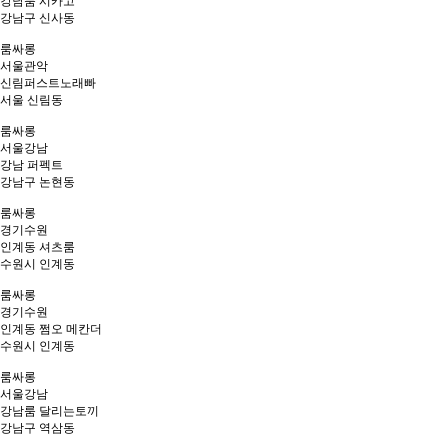
강남룸 시카고
강남구 신사동
룸싸롱
서울
관악
신림퍼스트노래빠
서울 신림동
룸싸롱
서울
강남
강남 퍼펙트
강남구 논현동
룸싸롱
경기
수원
인계동 셔츠룸
수원시 인계동
룸싸롱
경기
수원
인계동 쩜오 메칸더
수원시 인계동
룸싸롱
서울
강남
강남룸 달리는토끼
강남구 역삼동