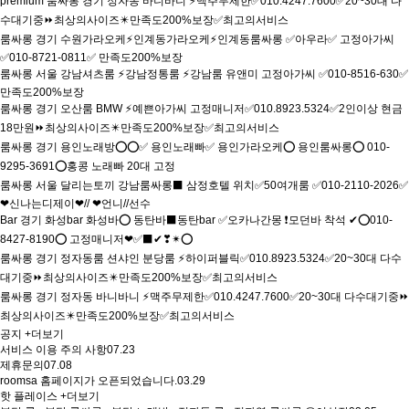
premium
룸싸롱
경기
정자동 바니바니 ⚡맥주무제한✅010.4247.7600✅20~30대 다
수대기중⏩최상의사이즈✴️만족도200%보장✅최고의서비스
룸싸롱
경기
수원가라오케⚡인계동가라오케⚡인계동룸싸롱 ✅아우라✅ 고정아가씨
✅010-8721-0811✅ 만족도200%보장
룸싸롱
서울
강남셔츠룸 ⚡강남정통룸 ⚡강남룸 유앤미 고정아가씨 ✅010-8516-630✅
만족도200%보장
룸싸롱
경기
오산룸 BMW ⚡예쁜아가씨 고정매니저✅010.8923.5324✅2인이상 현금
18만원⏩최상의사이즈✴️만족도200%보장✅최고의서비스
룸싸롱
경기
용인노래방⭕⭕✅ 용인노래빠✅ 용인가라오케⭕ 용인룸싸롱⭕ 010-
9295-3691⭕홍콩 노래빠 20대 고정
룸싸롱
서울
달리는토끼 강남룸싸롱⬛ 삼정호텔 위치✅50여개룸 ✅010-2110-2026✅
❤신나는디제이❤// ❤언니//선수
Bar
경기
화성bar 화성바⭕ 동탄바⬛동탄bar ✅오카나간몽 ❗모던바 착석 ✔⭕010-
8427-8190⭕ 고정매니저❤✅⬛✔❣✴⭕
룸싸롱
경기
정자동룸 션샤인 분당룸 ⚡하이퍼블릭✅010.8923.5324✅20~30대 다수
대기중⏩최상의사이즈✴️만족도200%보장✅최고의서비스
룸싸롱
경기
정자동 바니바니 ⚡맥주무제한✅010.4247.7600✅20~30대 다수대기중⏩
최상의사이즈✴️만족도200%보장✅최고의서비스
공지
+더보기
서비스 이용 주의 사항
07.23
제휴문의
07.08
roomsa 홈페이지가 오픈되었습니다.
03.29
핫 플레이스
+더보기