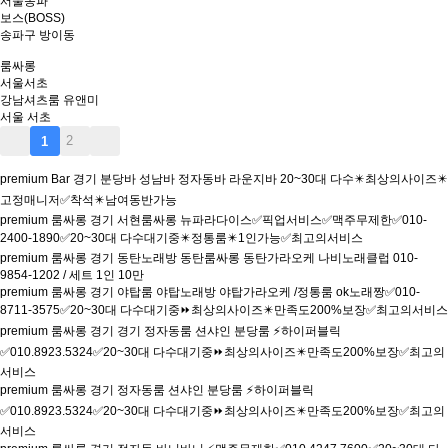
서울
송파
보스(BOSS)
송파구 방이동
룸싸롱
서울
서초
강남셔츠룸 유앤미
서울 서초
2
1
premium
Bar
경기
분당바 성남바 정자동바 라운지바 20~30대 다수✴️최상의사이즈✴️
고정매니저✅착석✴️남여동반가능
premium
룸싸롱
경기
서현룸싸롱 뉴파라다이스✅픽업서비스✅맥주무제한✅010-
2400-1890✅20~30대 다수대기중✴️정통룸✴️1인가능✅최고의서비스
premium
룸싸롱
경기
동탄노래방 동탄룸싸롱 동탄가라오케 나비노래클럽 010-
9854-1202 / 세트 1인 10만
premium
룸싸롱
경기
야탑룸 야탑노래방 야탑가라오케 /정통룸 ok노래짱✅010-
8711-3575✅20~30대 다수대기중⏩최상의사이즈✴️만족도200%보장✅최고의서비스
premium
룸싸롱
경기
경기 정자동룸 션샤인 분당룸 ⚡하이퍼블릭
✅010.8923.5324✅20~30대 다수대기중⏩최상의사이즈✴️만족도200%보장✅최고의
서비스
premium
룸싸롱
경기
정자동룸 션샤인 분당룸 ⚡하이퍼블릭
✅010.8923.5324✅20~30대 다수대기중⏩최상의사이즈✴️만족도200%보장✅최고의
서비스