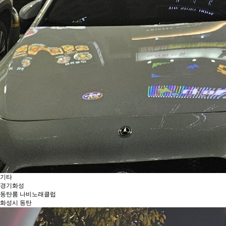
기타
경기
화성
동탄룸 나비노래클럽
화성시 동탄