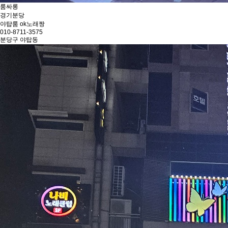
룸싸롱
경기
분당
야턉룸 ok노래짱
010-8711-3575
분당구 야탑동