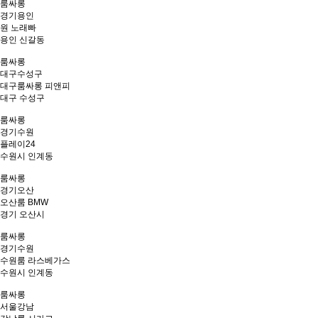
룸싸롱
경기
용인
원 노래빠
용인 신갈동
룸싸롱
대구
수성구
대구룸싸롱 피앤피
대구 수성구
룸싸롱
경기
수원
플레이24
수원시 인계동
룸싸롱
경기
오산
오산룸 BMW
경기 오산시
룸싸롱
경기
수원
수원룸 라스베가스
수원시 인계동
룸싸롱
서울
강남