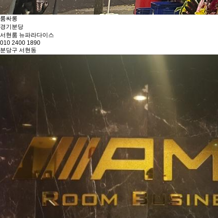
룸싸롱
경기
분당
서현룸 뉴파라다이스
010 2400 1890
분당구 서현동