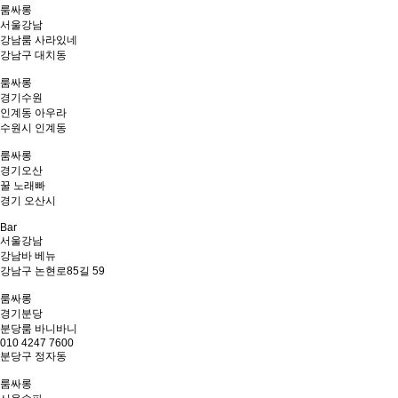
룸싸롱
서울
강남
강남룸 사라있네
강남구 대치동
룸싸롱
경기
수원
인계동 아우라
수원시 인계동
룸싸롱
경기
오산
꿀 노래빠
경기 오산시
Bar
서울
강남
강남바 베뉴
강남구 논현로85길 59
룸싸롱
경기
분당
분당룸 바니바니
010 4247 7600
분당구 정자동
룸싸롱