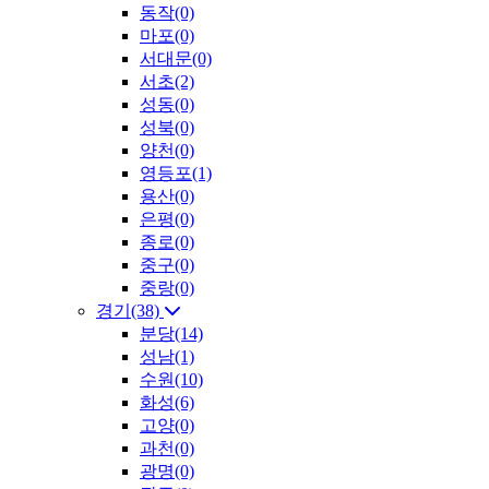
동작(0)
마포(0)
서대문(0)
서초(2)
성동(0)
성북(0)
양천(0)
영등포(1)
용산(0)
은평(0)
종로(0)
중구(0)
중랑(0)
경기(38)
분당(14)
성남(1)
수원(10)
화성(6)
고양(0)
과천(0)
광명(0)